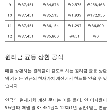
9
￦87,451
￦84,876
￦2,575
￦258,468
10
￦87,451
￦85,513
￦1,939
￦172,955
11
￦87,451
￦86,154
￦1,297
￦86,800
12
￦87,451
￦86,800
￦651
￦0
원리금 균등 상환 공식
매월 상환하는 원리금이 같도록 하는 원리금 균등 상환
액 계산은 연금의 현재가치 계산에서 힌트를 얻을 수 있
습니다.
연금의 현재가치 계산 문제는 예를 들어, 연 이자율이
9%인 때 매월 말 87,451원씩 12회(1년 동안) 받는 연금